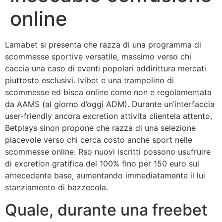
online
Lamabet si presenta che razza di una programma di
scommesse sportive versatile, massimo verso chi
caccia una caso di eventi popolari addirittura mercati
piuttosto esclusivi. Ivibet e una trampolino di
scommesse ed bisca online come non e regolamentata
da AAMS (al giorno d’oggi ADM). Durante un’interfaccia
user-friendly ancora excretion attivita clientela attento,
Betplays sinon propone che razza di una selezione
piacevole verso chi cerca costo anche sport nelle
scommesse online. Rso nuovi iscritti possono usufruire
di excretion gratifica del 100% fino per 150 euro sul
antecedente base, aumentando immediatamente il lui
stanziamento di bazzecola.
Quale, durante una freebet