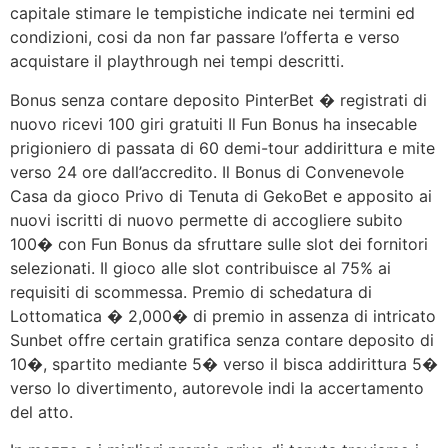
capitale stimare le tempistiche indicate nei termini ed
condizioni, cosi da non far passare l’offerta e verso
acquistare il playthrough nei tempi descritti.
Bonus senza contare deposito PinterBet � registrati di
nuovo ricevi 100 giri gratuiti Il Fun Bonus ha insecable
prigioniero di passata di 60 demi-tour addirittura e mite
verso 24 ore dall’accredito. Il Bonus di Convenevole
Casa da gioco Privo di Tenuta di GekoBet e apposito ai
nuovi iscritti di nuovo permette di accogliere subito
100� con Fun Bonus da sfruttare sulle slot dei fornitori
selezionati. Il gioco alle slot contribuisce al 75% ai
requisiti di scommessa. Premio di schedatura di
Lottomatica � 2,000� di premio in assenza di intricato
Sunbet offre certain gratifica senza contare deposito di
10�, spartito mediante 5� verso il bisca addirittura 5�
verso lo divertimento, autorevole indi la accertamento
del atto.