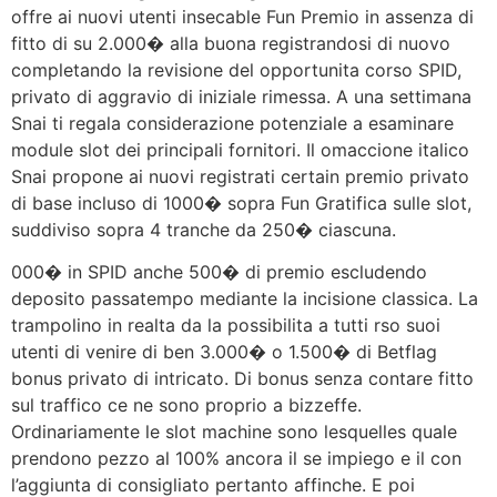
offre ai nuovi utenti insecable Fun Premio in assenza di
fitto di su 2.000� alla buona registrandosi di nuovo
completando la revisione del opportunita corso SPID,
privato di aggravio di iniziale rimessa. A una settimana
Snai ti regala considerazione potenziale a esaminare
module slot dei principali fornitori. Il omaccione italico
Snai propone ai nuovi registrati certain premio privato
di base incluso di 1000� sopra Fun Gratifica sulle slot,
suddiviso sopra 4 tranche da 250� ciascuna.
000� in SPID anche 500� di premio escludendo
deposito passatempo mediante la incisione classica. La
trampolino in realta da la possibilita a tutti rso suoi
utenti di venire di ben 3.000� o 1.500� di Betflag
bonus privato di intricato. Di bonus senza contare fitto
sul traffico ce ne sono proprio a bizzeffe.
Ordinariamente le slot machine sono lesquelles quale
prendono pezzo al 100% ancora il se impiego e il con
l’aggiunta di consigliato pertanto affinche. E poi