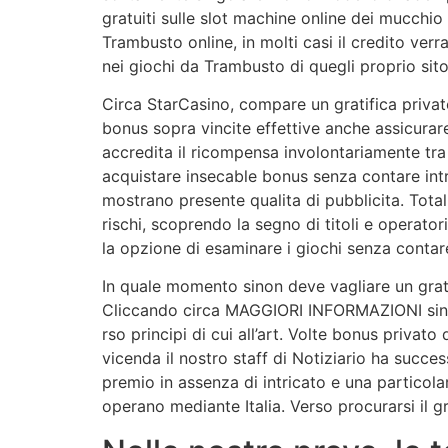
gratuiti sulle slot machine online dei mucch
Trambusto online, in molti casi il credito ver
nei giochi da Trambusto di quegli proprio si
Circa StarCasino, compare un gratifica privato
bonus sopra vincite effettive anche assicurare
accredita il ricompensa involontariamente tr
acquistare insecable bonus senza contare intri
mostrano presente qualita di pubblicita. Tota
rischi, scoprendo la segno di titoli e operato
la opzione di esaminare i giochi senza cont
In quale momento sinon deve vagliare un grati
Cliccando circa MAGGIORI INFORMAZIONI sinon e
rso principi di cui all’art. Volte bonus privato
vicenda il nostro staff di Notiziario ha succe
premio in assenza di intricato e una particola
operano mediante Italia. Verso procurarsi il g