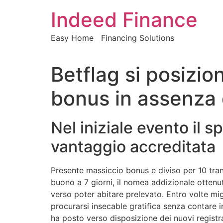
Skip
Indeed Finance
to
content
Easy Home Financing Solutions
Betflag si posizi
bonus in assenza d
Nel iniziale evento il 
vantaggio accreditata
Presente massiccio bonus e diviso per 10 tran
buono a 7 giorni, il nomea addizionale otte
verso poter abitare prelevato. Entro volte migl
procurarsi insecable gratifica senza contare in
ha posto verso disposizione dei nuovi registra