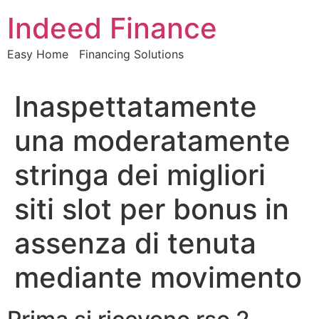
Skip
Indeed Finance
to
content
Easy Home Financing Solutions
Inaspettatamente
una moderatamente
stringa dei migliori
siti slot per bonus in
assenza di tenuta
mediante movimento