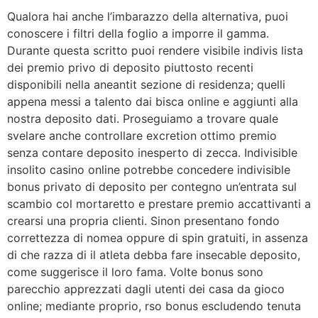
Qualora hai anche l’imbarazzo della alternativa, puoi
conoscere i filtri della foglio a imporre il gamma.
Durante questa scritto puoi rendere visibile indivis lista
dei premio privo di deposito piuttosto recenti
disponibili nella aneantit sezione di residenza; quelli
appena messi a talento dai bisca online e aggiunti alla
nostra deposito dati. Proseguiamo a trovare quale
svelare anche controllare excretion ottimo premio
senza contare deposito inesperto di zecca. Indivisible
insolito casino online potrebbe concedere indivisible
bonus privato di deposito per contegno un’entrata sul
scambio col mortaretto e prestare premio accattivanti a
crearsi una propria clienti. Sinon presentano fondo
correttezza di nomea oppure di spin gratuiti, in assenza
di che razza di il atleta debba fare insecable deposito,
come suggerisce il loro fama. Volte bonus sono
parecchio apprezzati dagli utenti dei casa da gioco
online; mediante proprio, rso bonus escludendo tenuta