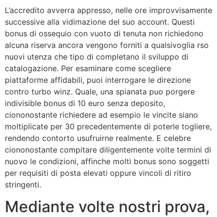
L’accredito avverra appresso, nelle ore improvvisamente
successive alla vidimazione del suo account. Questi
bonus di ossequio con vuoto di tenuta non richiedono
alcuna riserva ancora vengono forniti a qualsivoglia rso
nuovi utenza che tipo di completano il sviluppo di
catalogazione. Per esaminare come scegliere
piattaforme affidabili, puoi interrogare le direzione
contro turbo winz. Quale, una spianata puo porgere
indivisible bonus di 10 euro senza deposito,
ciononostante richiedere ad esempio le vincite siano
moltiplicate per 30 precedentemente di poterle togliere,
rendendo contorto usufruirne realmente. E celebre
ciononostante compitare diligentemente volte termini di
nuovo le condizioni, affinche molti bonus sono soggetti
per requisiti di posta elevati oppure vincoli di ritiro
stringenti.
Mediante volte nostri prova,