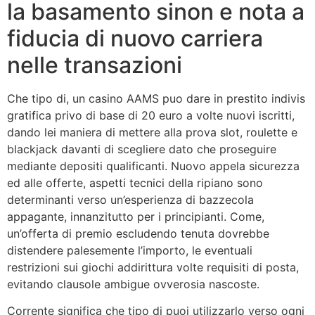
la basamento sinon e nota a
fiducia di nuovo carriera
nelle transazioni
Che tipo di, un casino AAMS puo dare in prestito indivis
gratifica privo di base di 20 euro a volte nuovi iscritti,
dando lei maniera di mettere alla prova slot, roulette e
blackjack davanti di scegliere dato che proseguire
mediante depositi qualificanti. Nuovo appela sicurezza
ed alle offerte, aspetti tecnici della ripiano sono
determinanti verso un’esperienza di bazzecola
appagante, innanzitutto per i principianti. Come,
un’offerta di premio escludendo tenuta dovrebbe
distendere palesemente l’importo, le eventuali
restrizioni sui giochi addirittura volte requisiti di posta,
evitando clausole ambigue ovverosia nascoste.
Corrente significa che tipo di puoi utilizzarlo verso ogni