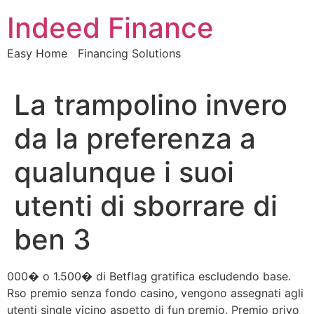
Skip
Indeed Finance
to
content
Easy Home Financing Solutions
La trampolino invero
da la preferenza a
qualunque i suoi
utenti di sborrare di
ben 3
000� o 1.500� di Betflag gratifica escludendo base.
Rso premio senza fondo casino, vengono assegnati agli
utenti single vicino aspetto di fun premio. Premio privo