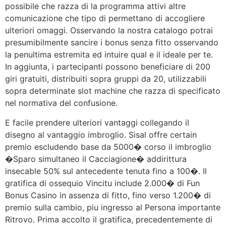
possibile che razza di la programma attivi altre
comunicazione che tipo di permettano di accogliere
ulteriori omaggi. Osservando la nostra catalogo potrai
presumibilmente sancire i bonus senza fitto osservando
la penultima estremita ed intuire qual e il ideale per te.
In aggiunta, i partecipanti possono beneficiare di 200
giri gratuiti, distribuiti sopra gruppi da 20, utilizzabili
sopra determinate slot machine che razza di specificato
nel normativa del confusione.
E facile prendere ulteriori vantaggi collegando il
disegno al vantaggio imbroglio. Sisal offre certain
premio escludendo base da 5000� corso il imbroglio
�Sparo simultaneo il Cacciagione� addirittura
insecable 50% sul antecedente tenuta fino a 100�. Il
gratifica di ossequio Vincitu include 2.000� di Fun
Bonus Casino in assenza di fitto, fino verso 1.200� di
premio sulla cambio, piu ingresso al Persona importante
Ritrovo. Prima accolto il gratifica, precedentemente di