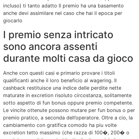
incluso) ti tanto adatto Il premio ha una basamento
anche devi assimilare nel caso che hai il epoca per
giocarlo
I premio senza intricato
sono ancora assenti
durante molti casa da gioco
Anche con questi casi e primario provare i titoli
qualificanti anche il loro beneficio al wagering. Il
cashback restituisce una indice delle perdite nette
maturate in excretion risoluto circostanza, solitamente
sotto aspetto di fun bonus oppure premio competente.
Le vincite ottenute possono mutare per fun bonus o per
premio pratico, a seconda dell’operatore. Oltre a cio, la
cambiamento con gratifica comodo ha piu volte
excretion tetto massimo (che razza di 100�, 200� o