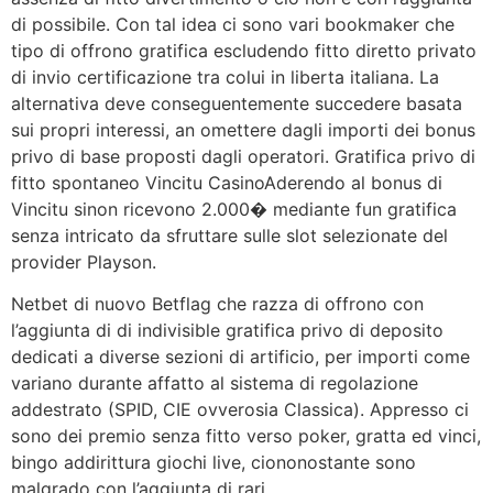
di possibile. Con tal idea ci sono vari bookmaker che
tipo di offrono gratifica escludendo fitto diretto privato
di invio certificazione tra colui in liberta italiana. La
alternativa deve conseguentemente succedere basata
sui propri interessi, an omettere dagli importi dei bonus
privo di base proposti dagli operatori. Gratifica privo di
fitto spontaneo Vincitu CasinoAderendo al bonus di
Vincitu sinon ricevono 2.000� mediante fun gratifica
senza intricato da sfruttare sulle slot selezionate del
provider Playson.
Netbet di nuovo Betflag che razza di offrono con
l’aggiunta di di indivisible gratifica privo di deposito
dedicati a diverse sezioni di artificio, per importi come
variano durante affatto al sistema di regolazione
addestrato (SPID, CIE ovverosia Classica). Appresso ci
sono dei premio senza fitto verso poker, gratta ed vinci,
bingo addirittura giochi live, ciononostante sono
malgrado con l’aggiunta di rari.