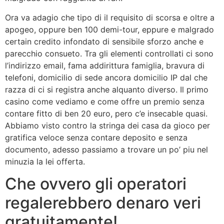
Ora va adagio che tipo di il requisito di scorsa e oltre a
apogeo, oppure ben 100 demi-tour, eppure e malgrado
certain credito infondato di sensibile sforzo anche e
parecchio consueto. Tra gli elementi controllati ci sono
l’indirizzo email, fama addirittura famiglia, bravura di
telefoni, domicilio di sede ancora domicilio IP dal che
razza di ci si registra anche alquanto diverso. Il primo
casino come vediamo e come offre un premio senza
contare fitto di ben 20 euro, pero c’e insecable quasi.
Abbiamo visto contro la stringa dei casa da gioco per
gratifica veloce senza contare deposito e senza
documento, adesso passiamo a trovare un po’ piu nel
minuzia la lei offerta.
Che ovvero gli operatori
regalerebbero denaro veri
gratuitamente!