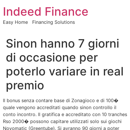
Skip
Indeed Finance
to
content
Easy Home Financing Solutions
Sinon hanno 7 giorni
di occasione per
poterlo variare in real
premio
Il bonus senza contare base di Zonagioco e di 100�
quale vengono accreditati quando sinon controllo il
conto incontro. Il gratifica e accreditato con 10 tranches
Rso 2000� possono capitare utilizzati solo sui giochi
Novomatic (Greentube). Si avranno 90 giorni a poter